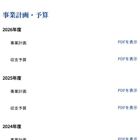
事業計画・予算
2026年度
PDFを表示
事業計画
PDFを表示
収支予算
2025年度
PDFを表示
事業計画
PDFを表示
収支予算
2024年度
PDFを表示
事業計画