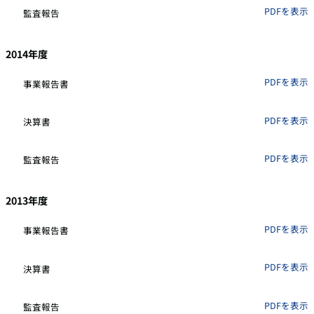
PDFを表示
監査報告
2014年度
PDFを表示
事業報告書
PDFを表示
決算書
PDFを表示
監査報告
2013年度
PDFを表示
事業報告書
PDFを表示
決算書
PDFを表示
監査報告