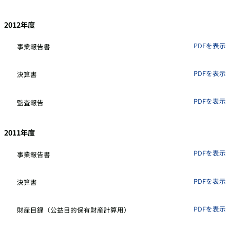
2012年度
PDFを表示
事業報告書
PDFを表示
決算書
PDFを表示
監査報告
2011年度
PDFを表示
事業報告書
PDFを表示
決算書
PDFを表示
財産目録（公益目的保有財産計算用）