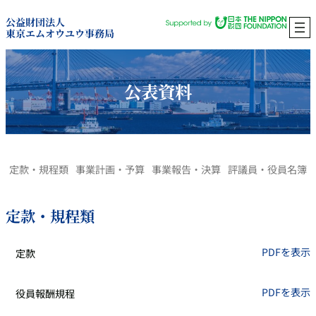
内
公益財団法人
容
東京エムオウユウ事務局
を
ス
キ
ッ
公表資料
プ
グ
グ
グ
グ
定款・規程類
事業計画・予算
事業報告・決算
評議員・役員名簿
ル
ル
ル
ル
ー
ー
ー
ー
プ
プ
プ
プ
定款・規程類
リ
リ
リ
リ
ン
ン
ン
ン
ク
ク
ク
ク
PDFを表示
定款
PDFを表示
役員報酬規程